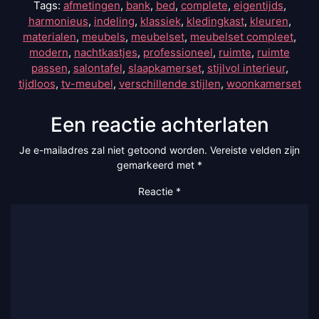
Tags:
afmetingen
,
bank
,
bed
,
complete
,
eigentijds
,
harmonieus
,
indeling
,
klassiek
,
kledingkast
,
kleuren
,
materialen
,
meubels
,
meubelset
,
meubelset compleet
,
modern
,
nachtkastjes
,
professioneel
,
ruimte
,
ruimte
passen
,
salontafel
,
slaapkamerset
,
stijlvol interieur
,
tijdloos
,
tv-meubel
,
verschillende stijlen
,
woonkamerset
Een reactie achterlaten
Je e-mailadres zal niet getoond worden.
Vereiste velden zijn
gemarkeerd met
*
Reactie
*