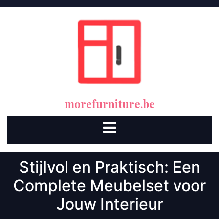
Skip
to
content
morefurniture.be
Open
Button
Stijlvol en Praktisch: Een
Complete Meubelset voor
Jouw Interieur