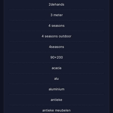
2dehands
3 meter
4 seasons
4 seasons outdoor
4seasons
90×200
acacia
alu
aluminium
antieke
antieke meubelen