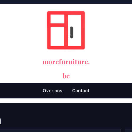
morefurniture.
be
Over ons
Contact
a