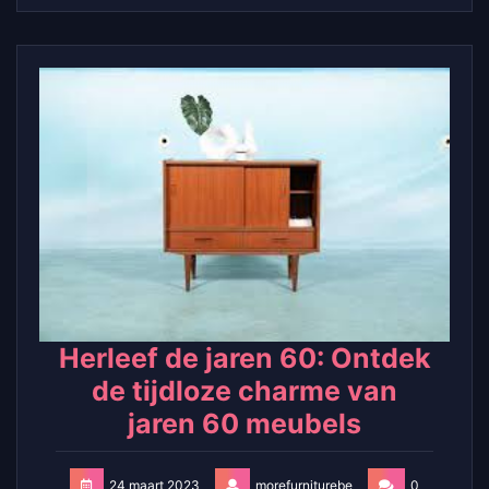
Herleef de jaren 60: Ontdek
de tijdloze charme van
jaren 60 meubels
24 maart 2023
morefurniturebe
0