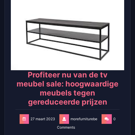
Profiteer nu van de tv
meubel sale: hoogwaardige
meubels tegen
gereduceerde prijzen
27 maart 2023
morefurniturebe
0
Comments