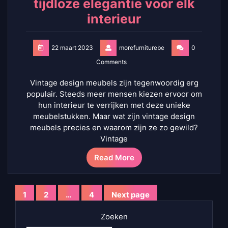
tijdloze elegantie voor elk
interieur
22 maart 2023
morefurniturebe
0
Comments
Vintage design meubels zijn tegenwoordig erg
populair. Steeds meer mensen kiezen ervoor om
hun interieur te verrijken met deze unieke
meubelstukken. Maar wat zijn vintage design
meubels precies en waarom zijn ze zo gewild?
Vintage
Read More
Berichten
1
2
…
4
Next page
Page
Page
Page
paginering
Zoeken