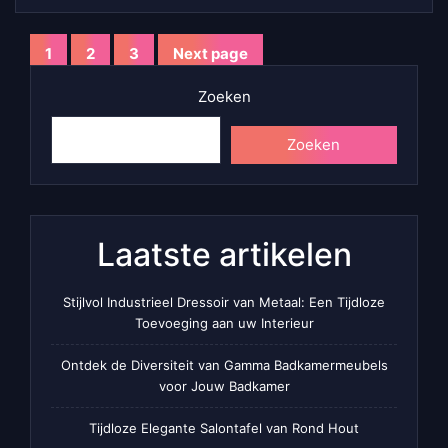
Berichten
1
2
3
Next page
Page
Page
Page
paginering
Zoeken
Zoeken
Laatste artikelen
Stijlvol Industrieel Dressoir van Metaal: Een Tijdloze
Toevoeging aan uw Interieur
Ontdek de Diversiteit van Gamma Badkamermeubels
voor Jouw Badkamer
Tijdloze Elegante Salontafel van Rond Hout