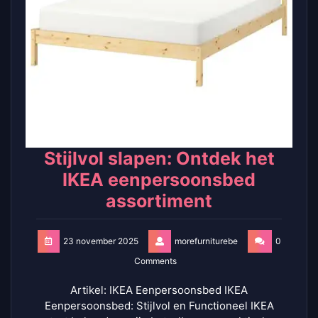
Stijlvol slapen: Ontdek het
IKEA eenpersoonsbed
assortiment
23 november 2025
morefurniturebe
0
Comments
Artikel: IKEA Eenpersoonsbed IKEA
Eenpersoonsbed: Stijlvol en Functioneel IKEA