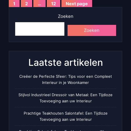
Berichten
1
2
…
12
Next page
Page
Page
Page
paginering
Zoeken
Zoeken
Laatste artikelen
Creëer de Perfecte Sfeer: Tips voor een Compleet
Interieur in je Woonkamer
Stijlvol Industrieel Dressoir van Metaal: Een Tijdloze
Toevoeging aan uw Interieur
Prachtige Teakhouten Salontafel: Een Tijdloze
Toevoeging aan uw Interieur