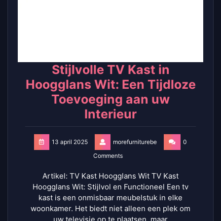
Stijlvolle TV Kast in
Hoogglans Wit: Een Tijdloze
Toevoeging aan uw
Interieur
13 april 2025
morefurniturebe
0
Comments
Artikel: TV Kast Hoogglans Wit TV Kast
Hoogglans Wit: Stijlvol en Functioneel Een tv
kast is een onmisbaar meubelstuk in elke
woonkamer. Het biedt niet alleen een plek om
uw televisie op te plaatsen, maar