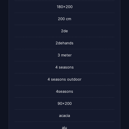
180×200
200 cm
2de
2dehands
3 meter
4 seasons
4 seasons outdoor
4seasons
90×200
acacia
alu