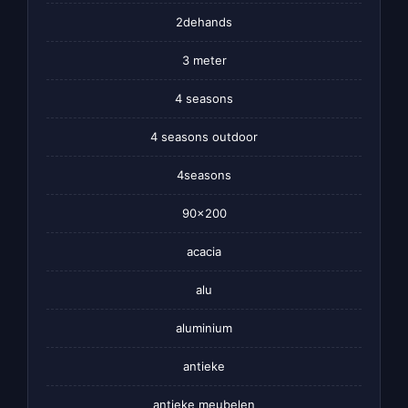
2dehands
3 meter
4 seasons
4 seasons outdoor
4seasons
90×200
acacia
alu
aluminium
antieke
antieke meubelen