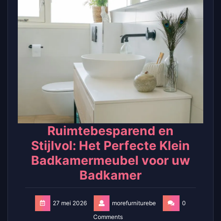
Ruimtebesparend en
Stijlvol: Het Perfecte Klein
Badkamermeubel voor uw
Badkamer
27 mei 2026
morefurniturebe
0
Comments