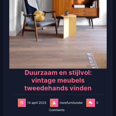
Duurzaam en stijlvol:
vintage meubels
tweedehands vinden
14 april 2023
morefurniturebe
0
Comments