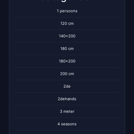
1 persoons
120 cm
140×200
180 cm
180×200
200 cm
2de
2dehands
3 meter
4 seasons