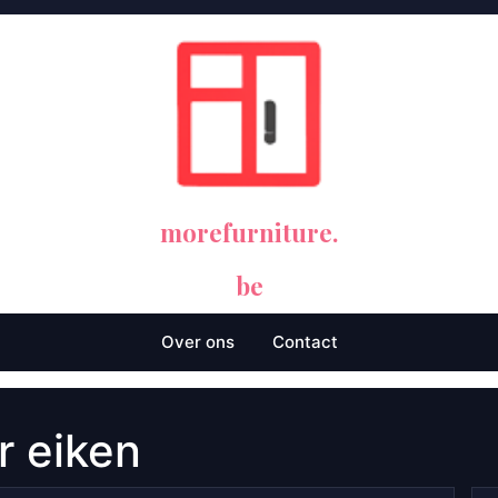
morefurniture.
be
Over ons
Contact
r eiken