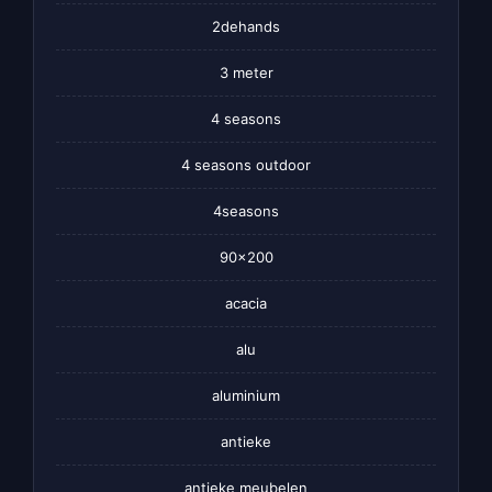
2dehands
3 meter
4 seasons
4 seasons outdoor
4seasons
90×200
acacia
alu
aluminium
antieke
antieke meubelen