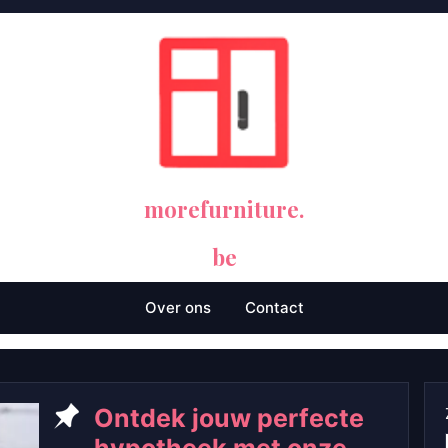
morefurniture.
be
Over ons
Contact
Ontdek jouw perfecte