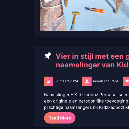
Vier in stijl met een
naamslinger van Ki
07 maart 2024
morefurniturebe
Naamslinger – Kidzkadooz Personaliseer 
een originele en persoonlijke toevoeging
prachtige naamslingers bij Kidzkadooz! M
Read More