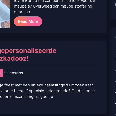
leven Bent u toe aan een frisse look voor uw
meubels? Overweeg dan meubelstoffering
door Jan
Read More
 gepersonaliseerde
dzkadooz!
0 Comments
je feest met een unieke naamslinger! Op zoek naar
 voor je feest of speciale gelegenheid? Ontdek onze
et onze naamslingers geef je