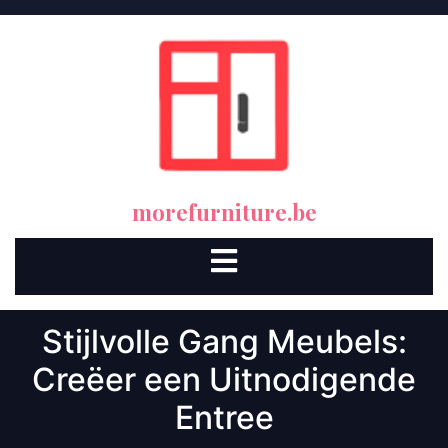
Skip
to
content
morefurniture.be
Open
Button
Stijlvolle Gang Meubels:
Creëer een Uitnodigende
Entree