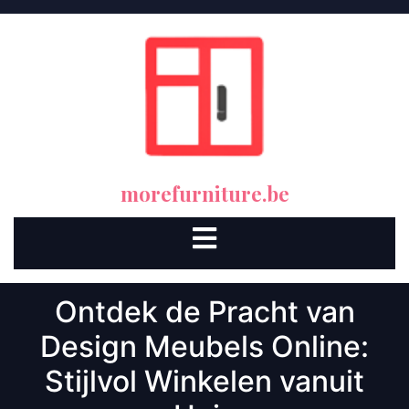
Skip
to
content
morefurniture.be
Open
Button
Ontdek de Pracht van
Design Meubels Online:
Stijlvol Winkelen vanuit