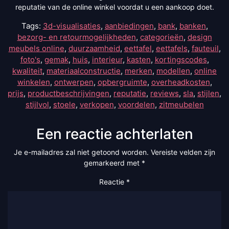
reputatie van de online winkel voordat u een aankoop doet.
Tags:
3d-visualisaties
,
aanbiedingen
,
bank
,
banken
,
bezorg- en retourmogelijkheden
,
categorieën
,
design
meubels online
,
duurzaamheid
,
eettafel
,
eettafels
,
fauteuil
,
foto's
,
gemak
,
huis
,
interieur
,
kasten
,
kortingscodes
,
kwaliteit
,
materiaalconstructie
,
merken
,
modellen
,
online
winkelen
,
ontwerpen
,
opbergruimte
,
overheadkosten
,
prijs
,
productbeschrijvingen
,
reputatie
,
reviews
,
sla
,
stijlen
,
stijlvol
,
stoele
,
verkopen
,
voordelen
,
zitmeubelen
Een reactie achterlaten
Je e-mailadres zal niet getoond worden.
Vereiste velden zijn
gemarkeerd met
*
Reactie
*