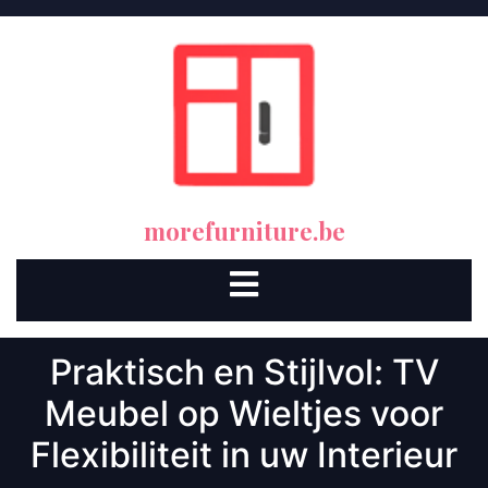
Skip
to
content
morefurniture.be
Open
Button
Praktisch en Stijlvol: TV
Meubel op Wieltjes voor
Flexibiliteit in uw Interieur