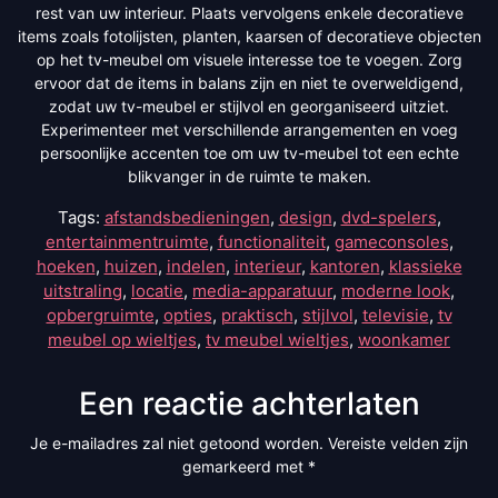
rest van uw interieur. Plaats vervolgens enkele decoratieve
items zoals fotolijsten, planten, kaarsen of decoratieve objecten
op het tv-meubel om visuele interesse toe te voegen. Zorg
ervoor dat de items in balans zijn en niet te overweldigend,
zodat uw tv-meubel er stijlvol en georganiseerd uitziet.
Experimenteer met verschillende arrangementen en voeg
persoonlijke accenten toe om uw tv-meubel tot een echte
blikvanger in de ruimte te maken.
Tags:
afstandsbedieningen
,
design
,
dvd-spelers
,
entertainmentruimte
,
functionaliteit
,
gameconsoles
,
hoeken
,
huizen
,
indelen
,
interieur
,
kantoren
,
klassieke
uitstraling
,
locatie
,
media-apparatuur
,
moderne look
,
opbergruimte
,
opties
,
praktisch
,
stijlvol
,
televisie
,
tv
meubel op wieltjes
,
tv meubel wieltjes
,
woonkamer
Een reactie achterlaten
Je e-mailadres zal niet getoond worden.
Vereiste velden zijn
gemarkeerd met
*