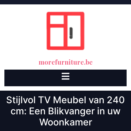
Skip
to
content
morefurniture.be
Open
Button
Stijlvol TV Meubel van 240
cm: Een Blikvanger in uw
Woonkamer