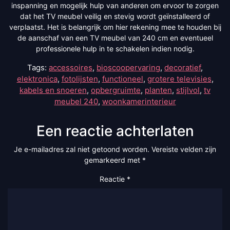
inspanning en mogelijk hulp van anderen om ervoor te zorgen
dat het TV meubel veilig en stevig wordt geïnstalleerd of
verplaatst. Het is belangrijk om hier rekening mee te houden bij
de aanschaf van een TV meubel van 240 cm en eventueel
professionele hulp in te schakelen indien nodig.
Tags:
accessoires
,
bioscoopervaring
,
decoratief
,
elektronica
,
fotolijsten
,
functioneel
,
grotere televisies
,
kabels en snoeren
,
opbergruimte
,
planten
,
stijlvol
,
tv
meubel 240
,
woonkamerinterieur
Een reactie achterlaten
Je e-mailadres zal niet getoond worden.
Vereiste velden zijn
gemarkeerd met
*
Reactie
*