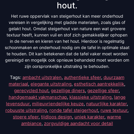
hout.
Het ruwe oppervlak van steigerhout kan meer onderhoud
vereisen in vergelijking met gladde materialen, zoals glas of
gelakt hout. Omdat steigerhout van nature een wat grovere
textuur heeft, kunnen vuil en stof zich gemakkelijker ophopen
in de nerven en kieren van het hout. Hierdoor is regelmatig
schoonmaken en onderhoud nodig om de tafel in optimale staat
te houden. Dit kan betekenen dat de tafel vaker moet worden
gereinigd en mogelijk ook opnieuw behandeld moet worden om
zijn oorspronkelijke uitstraling te behouden.
Tags:
ambacht uitstralen
,
authentieke sfeer
,
duurzaam
materiaal
,
elegante uitstraling
,
esthetisch aantrekkelijk
,
gerecycled hout
,
gezellige diners
,
gezellige sfeer
,
handgemaakt vakmanschap
,
klassieke uitstraling
,
lange
levensduur
,
milieuvriendelijke keuze
,
natuurlijke karakter
,
robuuste uitstraling
,
ronde tafel steigerhout
,
ruwe textuur
,
stoere sfeer
,
tijdloos design
,
uniek karakter
,
warme
ambiance
,
zorgvuldige aandacht voor detail