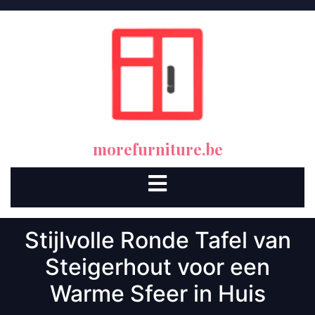
Skip
to
content
morefurniture.be
Open
Button
Stijlvolle Ronde Tafel van
Steigerhout voor een
Warme Sfeer in Huis