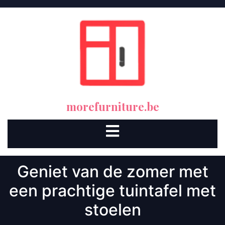
Skip
to
content
morefurniture.be
Open
Button
Geniet van de zomer met
een prachtige tuintafel met
stoelen