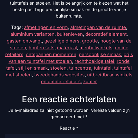
tuintafels en stoelen. Het is belangrijk om te kiezen wat het
beste past bij je persoonlijke smaak en de grootte van je
buitenruimte.
Tags:
afmetingen en vorm
,
afmetingen van de ruimte
,
aluminium varianten
,
buitenleven
,
decoratief element
,
gasten ontvangt
,
gezellige diners
,
grootte
,
hoogte van de
stoelen
,
houten sets
,
materiaal
,
meubelwinkels
,
online
retailers
,
ontspannen momenten
,
persoonlijke smaak
,
prijs
van een tuintafel met stoelen
,
rechthoekige tafel
,
ronde
tafel
,
stijl en smaak
,
stoelen
,
tuincentra
,
tuintafel
,
tuintafel
met stoelen
,
tweedehands websites
,
uitbreidbaar
,
winkels
en online retailers
,
zomer
Een reactie achterlaten
Je e-mailadres zal niet getoond worden.
Vereiste velden zijn
gemarkeerd met
*
Reactie
*