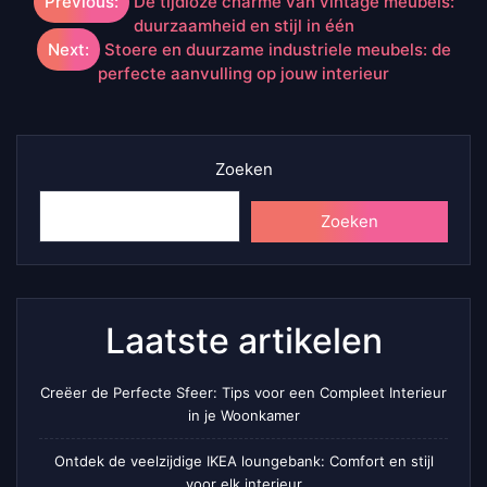
Berichtnavigatie
Previous:
De tijdloze charme van vintage meubels:
duurzaamheid en stijl in één
Next:
Stoere en duurzame industriele meubels: de
perfecte aanvulling op jouw interieur
Zoeken
Zoeken
Laatste artikelen
Creëer de Perfecte Sfeer: Tips voor een Compleet Interieur
in je Woonkamer
Ontdek de veelzijdige IKEA loungebank: Comfort en stijl
voor elk interieur