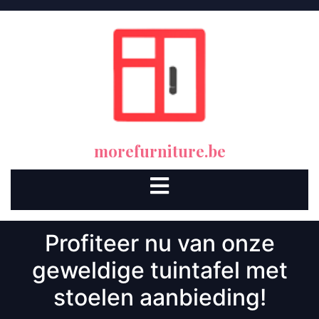
Skip
to
content
morefurniture.be
Open
Button
Profiteer nu van onze
geweldige tuintafel met
stoelen aanbieding!