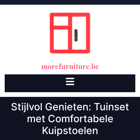
Skip
to
content
morefurniture.be
Open
Button
Stijlvol Genieten: Tuinset
met Comfortabele
Kuipstoelen