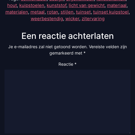
hout
,
kuipstoelen
,
kunststof
,
licht van gewicht
,
materiaal
,
materialen
,
metaal
,
rotan
,
stijlen
,
tuinset
,
tuinset kuipstoel
,
weerbestendig
,
wicker
,
zitervaring
Een reactie achterlaten
Je e-mailadres zal niet getoond worden.
Vereiste velden zijn
gemarkeerd met
*
Reactie
*