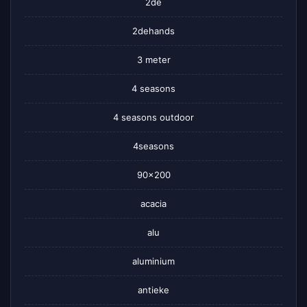
2de
2dehands
3 meter
4 seasons
4 seasons outdoor
4seasons
90×200
acacia
alu
aluminium
antieke