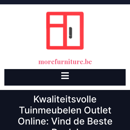
Skip
to
content
morefurniture.be
Open
Button
Kwaliteitsvolle
Tuinmeubelen Outlet
Online: Vind de Beste