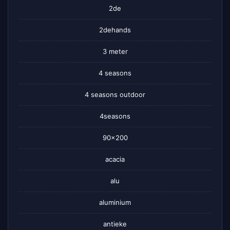
2de
2dehands
3 meter
4 seasons
4 seasons outdoor
4seasons
90×200
acacia
alu
aluminium
antieke