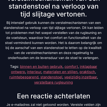
standenstoel na verloop van
tijd slijtage vertonen.
Bij intensief gebruik kunnen de verstelmechanismen van een
standenstoel na verloop van tijd slijtage vertonen. Dit kan leiden
tot problemen met het soepel verstellen van de rugleuning en
de voetsteun, waardoor het comfort en functionaliteit van de
stoel verminderd kunnen worden. Het is daarom belangrijk om
bij de aanschaf van een standenstoel te letten op de kwaliteit
van de verstelmechanismen en deze regelmatig te
onderhouden om de levensduur van de stoel te verlengen.
Tags:
binnen en buiten gebruik
,
comfort
,
inklapbaar
ontwerp
,
interieur
,
materialen en stijlen
,
praktisch
,
ruimtebesparend
,
standenstoel
,
veelzijdig inzetbaar
,
verstelbare rugleuning
Een reactie achterlaten
Je e-mailadres zal niet getoond worden.
Vereiste velden zijn