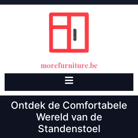
Skip
to
content
morefurniture.be
Open
Button
Ontdek de Comfortabele
Wereld van de
Standenstoel