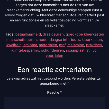
zorgen dat deze harmonieert met de rest van uw
slaapkamerinrichting. Met deze eenvoudige stappen kunt u
ervoor zorgen dat uw kleerkast met schuifdeuren perfect past
en een functionele en stijlvolle toevoeging vormt aan uw
slaapkamer.
Tags:
betaalbaarheid
,
draaideuren
,
goedkope kleerkasten
met schuifdeuren
,
hedendaagse interieurs
,
kleerkasten
,
kwaliteit
,
laminaat
,
materialen
,
mdf
,
melamine
,
praktisch
,
ruimtebesparing
,
schuifdeuren
,
spaanplaat
,
stijlvol
,
voordelen
Een reactie achterlaten
Je e-mailadres zal niet getoond worden.
Vereiste velden zijn
gemarkeerd met
*
Reactie
*