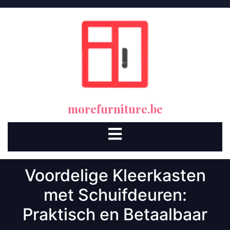
Skip
to
content
morefurniture.be
Open
Button
Voordelige Kleerkasten
met Schuifdeuren:
Praktisch en Betaalbaar