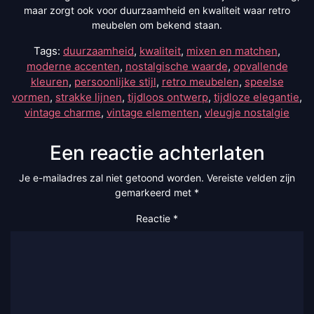
maar zorgt ook voor duurzaamheid en kwaliteit waar retro
meubelen om bekend staan.
Tags:
duurzaamheid
,
kwaliteit
,
mixen en matchen
,
moderne accenten
,
nostalgische waarde
,
opvallende
kleuren
,
persoonlijke stijl
,
retro meubelen
,
speelse
vormen
,
strakke lijnen
,
tijdloos ontwerp
,
tijdloze elegantie
,
vintage charme
,
vintage elementen
,
vleugje nostalgie
Een reactie achterlaten
Je e-mailadres zal niet getoond worden.
Vereiste velden zijn
gemarkeerd met
*
Reactie
*