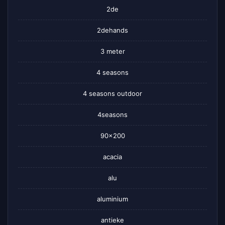
2de
2dehands
3 meter
4 seasons
4 seasons outdoor
4seasons
90×200
acacia
alu
aluminium
antieke