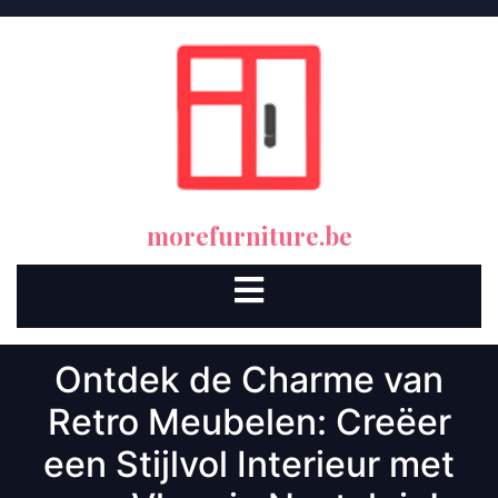
Skip
to
content
morefurniture.be
Open
Button
Ontdek de Charme van
Retro Meubelen: Creëer
een Stijlvol Interieur met