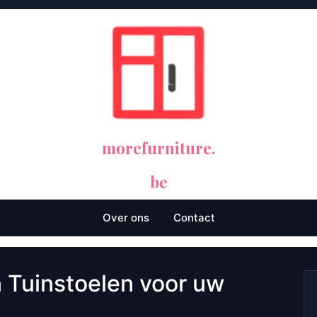
morefurniture.
be
Over ons
Contact
 Tuinstoelen voor uw