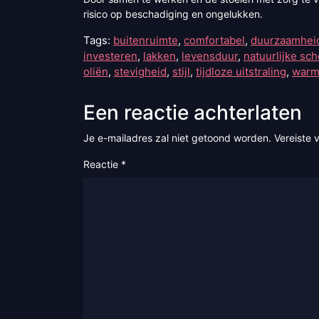
risico op beschadiging en ongelukken.
Tags:
buitenruimte
,
comfortabel
,
duurzaamhei
investeren
,
lakken
,
levensduur
,
natuurlijke sc
oliën
,
stevigheid
,
stijl
,
tijdloze uitstraling
,
warm
Een reactie achterlaten
Je e-mailadres zal niet getoond worden.
Vereiste 
Reactie
*