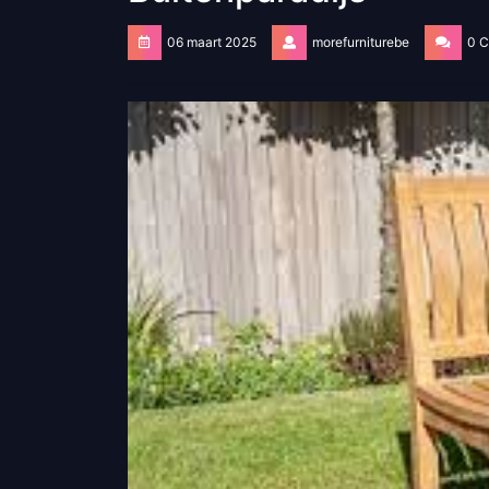
06 maart 2025
morefurniturebe
0 