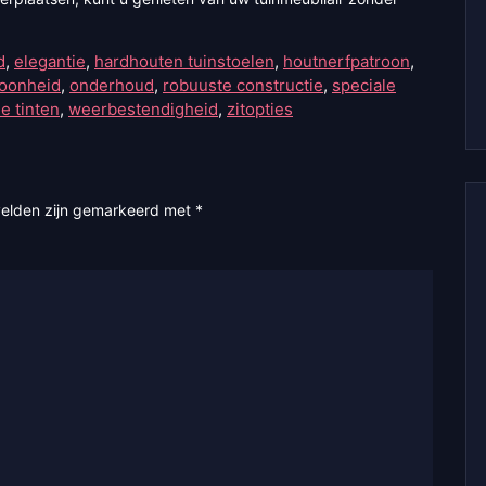
d
,
elegantie
,
hardhouten tuinstoelen
,
houtnerfpatroon
,
hoonheid
,
onderhoud
,
robuuste constructie
,
speciale
e tinten
,
weerbestendigheid
,
zitopties
velden zijn gemarkeerd met
*