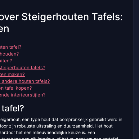
over Steigerhouten Tafels:
en
ten tafel?
erhouden?
uiten?
steigerhouten tafels?
aten maken?
n andere houten tafels?
en tafel kopen?
ende interieurstijlen?
tafel?
teigerhout, een type hout dat oorspronkelijk gebruikt werd in
oor zijn robuuste uitstraling en duurzaamheid. Het hout
rdoor het een milieuvriendelijke keuze is. Een
touch toe aan elk interieur, of het nu gaat om een eettafel,