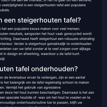
en veelzijdigheid is een steigerhouten tafel een populaire
eubels.
n een steigerhouten tafel?
ie het een populaire keuze maken voor veel mensen.
rhouten meubels, aangezien het hout vaak gerecycled wordt
richting. Daarnaast heeft steigerhout een robuuste uitstraling
k interieur. Verder is steigerhout gemakkelijk te onderhouden
nieten van uw tafel zonder al te veel zorgen over slijtage.
iteit in design en afwerking, waardoor u de tafel kunt
ijl.
outen tafel onderhouden?
 de levensduur ervan te verlengen, zijn er een aantal
is het belangrijk om de tafel regelmatig schoon te maken
ren. Vermijd het gebruik van agressieve
n deze het hout kunnen beschadigen. Daarnaast is het aan
een speciale houtolie of -wax om het hout te voeden en te
voudige onderhoudsroutine toe te passen, blijft uw