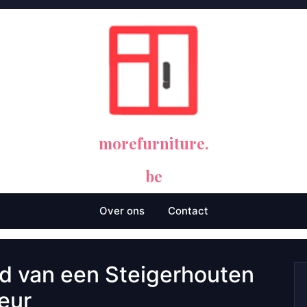
morefurniture.
be
Over ons
Contact
d van een Steigerhouten
ieur