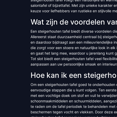
salontafel of bijzettafel. Met zijn unieke karakter 
keuze voor liefhebbers van rustieke en stijlvolle m
Wat zijn de voordelen va
Een steigerhouten tafel biedt diverse voordelen d
Allereerst staat duurzaamheid centraal bij steige
en daardoor bijdraagt aan een milieuvriendelijke in
die zorgt voor een stoere en natuurlijke look in el
en gaat het lang mee, waardoor u jarenlang kunt ge
Tot slot biedt een steigerhouten tafel veel flexibil
aanpassen aan uw persoonlijke smaak en interieurst
Hoe kan ik een steigerh
Om een steigerhouten tafel goed te onderhouden en
eenvoudige stappen die u kunt volgen. Ten eerste 
met een vochtige doek om stof en vuil te verwijde
schoonmaakmiddelen en schuurmiddelen, aangezie
te raden om de tafel periodiek te behandelen met 
beschermen tegen vocht en vlekken. Door deze een