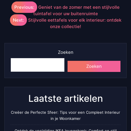
Berichtnavigatie
Previous:
Geniet van de zomer met een stijlvolle
tuintafel voor uw buitenruimte
Next:
Stijlvolle eettafels voor elk interieur: ontdek
onze collectie!
Zoeken
Zoeken
Laatste artikelen
Creëer de Perfecte Sfeer: Tips voor een Compleet Interieur
in je Woonkamer
Ontdek de veelzijdige IKEA loungebank: Comfort en stijl