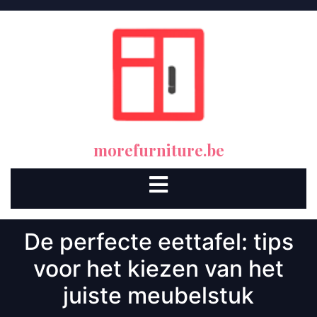
Skip
to
content
morefurniture.be
Open
Button
De perfecte eettafel: tips
voor het kiezen van het
juiste meubelstuk