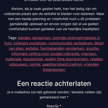
Kortom, als je vaak gasten hebt, kan het lastig zijn om
voldoende plaats aan de eettafel te bieden voor iedereen. Maar
met een beetje planning en creativiteit kunt u dit probleem
gemakkelijk oplossen en ervoor zorgen dat al uw gasten
comfortabel kunnen genieten van uw heerlijke maaltijden!
Tags:
banden versterken
,
centrale ontmoetingsplek in
huis
,
collega's socializen
,
communicatie verbeteren
,
delen
van eten
,
eettafel
,
familiebanden versterken
,
grootte
,
informele setting voor sociale interactie
,
interieur
,
materiaal
,
meubelstuk
,
quality time doorbrengen
,
relaties
opbouwen
,
ruimte
,
saamhorigheid creëren
,
vrienden
bijeenkomen
Een reactie achterlaten
Je e-mailadres zal niet getoond worden.
Vereiste velden zijn
gemarkeerd met
*
Reactie
*