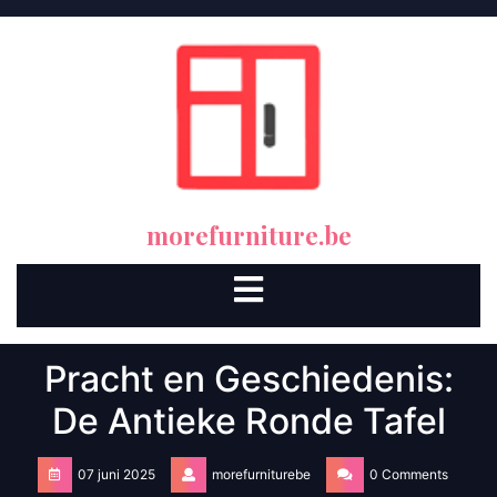
Skip
to
content
morefurniture.be
Open
Button
Pracht en Geschiedenis:
De Antieke Ronde Tafel
07 juni 2025
morefurniturebe
0 Comments