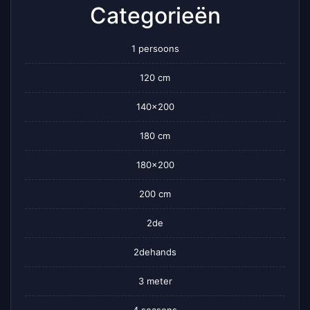
Categorieën
1 persoons
120 cm
140×200
180 cm
180×200
200 cm
2de
2dehands
3 meter
4 seasons