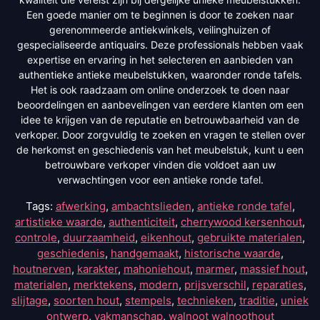
Een goede manier om te beginnen is door te zoeken naar
gerenommeerde antiekwinkels, veilinghuizen of
gespecialiseerde antiquairs. Deze professionals hebben vaak
expertise en ervaring in het selecteren en aanbieden van
authentieke antieke meubelstukken, waaronder ronde tafels.
Het is ook raadzaam om online onderzoek te doen naar
beoordelingen en aanbevelingen van eerdere klanten om een
idee te krijgen van de reputatie en betrouwbaarheid van de
verkoper. Door zorgvuldig te zoeken en vragen te stellen over
de herkomst en geschiedenis van het meubelstuk, kunt u een
betrouwbare verkoper vinden die voldoet aan uw
verwachtingen voor een antieke ronde tafel.
Tags:
afwerking
,
ambachtslieden
,
antieke ronde tafel
,
artistieke waarde
,
authenticiteit
,
cherrywood kersenhout
,
controle
,
duurzaamheid
,
eikenhout
,
gebruikte materialen
,
geschiedenis
,
handgemaakt
,
historische waarde
,
houtnerven
,
karakter
,
mahoniehout
,
marmer
,
massief hout
,
materialen
,
merktekens
,
modern
,
prijsverschil
,
reparaties
,
slijtage
,
soorten hout
,
stempels
,
technieken
,
traditie
,
uniek
ontwerp
,
vakmanschap
,
walnoot walnoothout