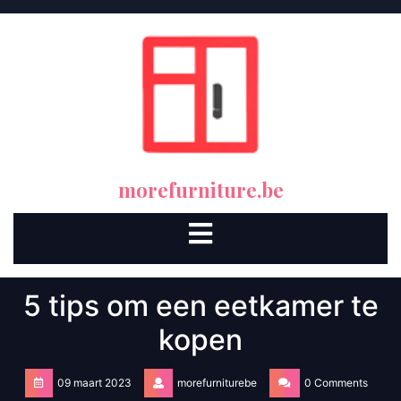
Skip
to
content
morefurniture.be
Open
Button
5 tips om een eetkamer te
kopen
09 maart 2023
morefurniturebe
0 Comments