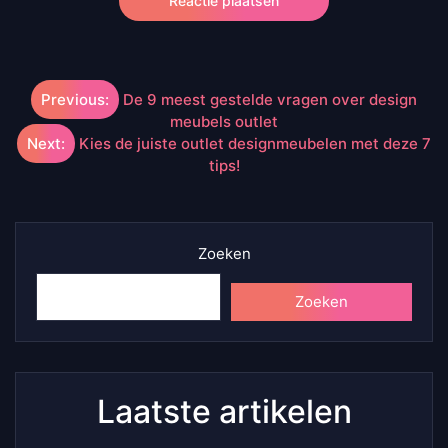
Berichtnavigatie
Previous:
De 9 meest gestelde vragen over design
meubels outlet
Next:
Kies de juiste outlet designmeubelen met deze 7
tips!
Zoeken
Zoeken
Laatste artikelen