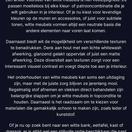
passen moeiteloos bij elke kleur- of patrooncombinatie die je
wilt gebruiken in je interieur. Of je nu kiest voor levendige
kleuren op de muren en accessoires, of juist voor subtiele
tonen, witte meubels vormen altijd een neutrale basis die
andere elementen naar voren laat komen.
Daarnaast biedt wit de mogelijkheid om verschillende texturen
te benadrukken. Denk aan hout met een lichte whitewash
afwerking, glanzend gelakt oppervlak of juist een matte
afwerking. Deze diversiteit aan texturen zorgt voor een
interessant visueel contrast en voegt diepte toe aan je interieur.
Het onderhouden van witte meubels kan soms een uitdaging
zijn, maar met de juiste zorg blijven ze jarenlang mooi.
Regelmatig stof afnemen en vlekken direct behandelen zijn
belangrijke stappen om je witte meubels in topconditie te
houden. Daarnaast is het raadzaam om te kiezen voor
materialen die gemakkelijk schoon te maken zijn, zoals leder of
kunststof.
Of je nu op zoek bent naar een witte bank, eettafel, kast of
dressoir, er is altijd wel een stijlvolle optie beschikbaar die past