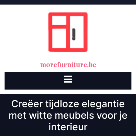
Skip
to
content
morefurniture.be
Open
Button
Creëer tijdloze elegantie
met witte meubels voor je
interieur