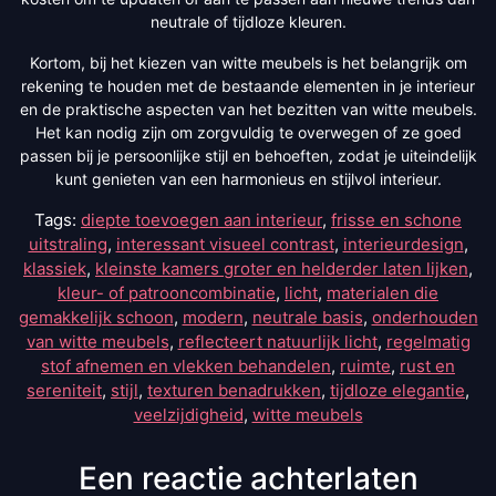
neutrale of tijdloze kleuren.
Kortom, bij het kiezen van witte meubels is het belangrijk om
rekening te houden met de bestaande elementen in je interieur
en de praktische aspecten van het bezitten van witte meubels.
Het kan nodig zijn om zorgvuldig te overwegen of ze goed
passen bij je persoonlijke stijl en behoeften, zodat je uiteindelijk
kunt genieten van een harmonieus en stijlvol interieur.
Tags:
diepte toevoegen aan interieur
,
frisse en schone
uitstraling
,
interessant visueel contrast
,
interieurdesign
,
klassiek
,
kleinste kamers groter en helderder laten lijken
,
kleur- of patrooncombinatie
,
licht
,
materialen die
gemakkelijk schoon
,
modern
,
neutrale basis
,
onderhouden
van witte meubels
,
reflecteert natuurlijk licht
,
regelmatig
stof afnemen en vlekken behandelen
,
ruimte
,
rust en
sereniteit
,
stijl
,
texturen benadrukken
,
tijdloze elegantie
,
veelzijdigheid
,
witte meubels
Een reactie achterlaten