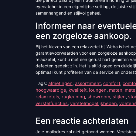
die perfect past bij een traditionele inrichting of j
eyecatcher in een eigentijdse setting, de juiste st
samenhangend en stijlvol geheel.
Informeer naar eventuel
een zorgeloze aankoop.
Bij het kiezen van een relaxzetel bij Weba is het 
garantievoorwaarden voor een zorgeloze aankoop.
relaxzetel, kunt u met een gerust hart genieten 
defecten gedekt zijn. Het is altijd goed om duide
optimaal kunt profiteren van de service en onders
Tags:
afmetingen
,
assortiment
,
comfort
,
comfo
hoogwaardige
,
kwaliteit
,
loungen
,
maten
,
mater
relaxzetels
,
rugleuning
,
showroom
,
stijlen
,
sto
verstelfuncties
,
verstelmogelijkheden
,
voeten
Een reactie achterlaten
Je e-mailadres zal niet getoond worden.
Vereiste 