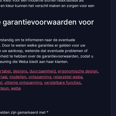
uist kiest voor een moderne stoffen relaxfauteuil als
ijl en kleur kunnen het verschil maken en zorgen voor een
e garantievoorwaarden voor
verstandig om te informeren naar de eventuele
 Door te weten welke garanties er gelden voor uw
van uw aankoop, wetende dat eventuele problemen of
lijkheid te hebben over de garantievoorwaarden, zodat u
teuning die Weba biedt aan haar klanten.
rtabel
,
designs
,
duurzaamheid
,
ergonomische design
,
iaal
,
modellen
,
ontspanning
,
relaxzetel weba
,
el
,
ultieme ontspanning
,
verstelbare functies
,
steun
,
weba
velden zijn gemarkeerd met
*