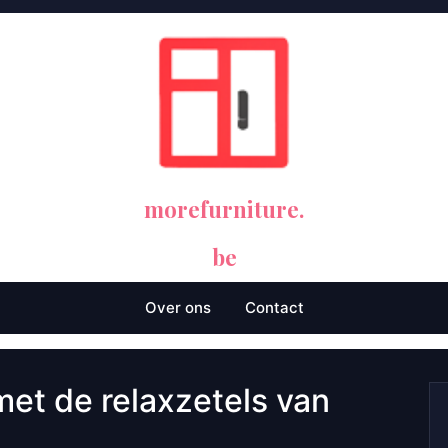
morefurniture.
be
Over ons
Contact
et de relaxzetels van