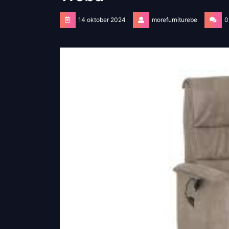
14 oktober 2024
morefurniturebe
0