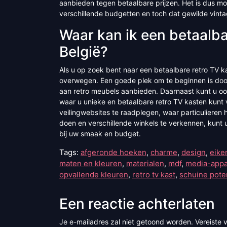
aanbieden tegen betaalbare prijzen. Het is dus mo
verschillende budgetten en toch dat gewilde vinta
Waar kan ik een betaalba
België?
Als u op zoek bent naar een betaalbare retro TV kas
overwegen. Een goede plek om te beginnen is door
aan retro meubels aanbieden. Daarnaast kunt u oo
waar u unieke en betaalbare retro TV kasten kunt 
veilingwebsites te raadplegen, waar particulieren
doen en verschillende winkels te verkennen, kunt 
bij uw smaak en budget.
Tags:
afgeronde hoeken
,
charme
,
design
,
eike
maten en kleuren
,
materialen
,
mdf
,
media-appa
opvallende kleuren
,
retro tv kast
,
schuine pote
Een reactie achterlaten
Je e-mailadres zal niet getoond worden.
Vereiste 