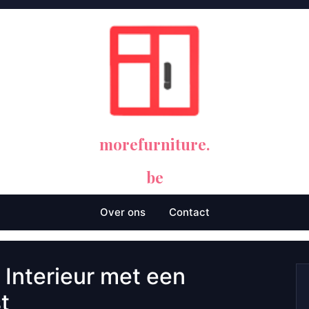
morefurniture.
be
Over ons
Contact
 Interieur met een
t