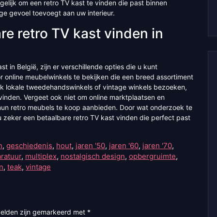
gelijk om een retro TV kast te vinden die past binnen
ge gevoel toevoegt aan uw interieur.
re retro TV kast vinden in
t in België, zijn er verschillende opties die u kunt
 online meubelwinkels te bekijken die een breed assortiment
k lokale tweedehandswinkels of vintage winkels bezoeken,
vinden. Vergeet ook niet om online marktplaatsen en
 hun retro meubels te koop aanbieden. Door wat onderzoek te
u zeker een betaalbare retro TV kast vinden die perfect past
n
,
geschiedenis
,
hout
,
jaren '50
,
jaren '60
,
jaren '70
,
ratuur
,
multiplex
,
nostalgisch design
,
opbergruimte
,
n
,
teak
,
vintage
velden zijn gemarkeerd met
*