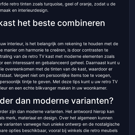
rfde retro tinten zoals turquoise, geel of oranje, zodat u de
maak en interieurdesign.
 kast het beste combineren
w interieur, is het belangrijk om rekening te houden met de
me manier om harmonie te creëren, is door contrasten te
straling van de retro TV kast met moderne elementen zoals
or een interessant en gebalanceerd geheel. Daarnaast kunt u
die overeenkomen met de tinten van de kast, waardoor er
aat. Vergeet niet om persoonlijke items toe te voegen,
persoonlijk tintje te geven. Met deze tips kunt u uw retro TV
erieur en een echte blikvanger maken in uw woonkamer.
urder dan moderne varianten?
urder zijn dan moderne varianten. Het antwoord hierop kan
zoals merk, materiaal en design. Over het algemeen kunnen
ne varianten vanwege hun unieke ontwerp en de nostalgische
lbare opties beschikbaar, vooral bij winkels die retro meubels