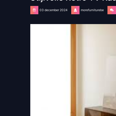
03 december 2024
morefurniturebe