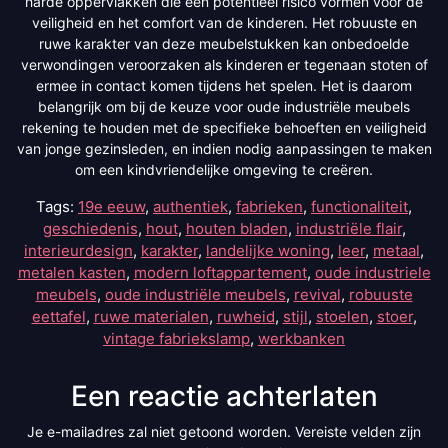
harde oppervlakken die een potentieel risico vormen voor de
veiligheid en het comfort van de kinderen. Het robuuste en
ruwe karakter van deze meubelstukken kan onbedoelde
verwondingen veroorzaken als kinderen er tegenaan stoten of
ermee in contact komen tijdens het spelen. Het is daarom
belangrijk om bij de keuze voor oude industriële meubels
rekening te houden met de specifieke behoeften en veiligheid
van jonge gezinsleden, en indien nodig aanpassingen te maken
om een kindvriendelijke omgeving te creëren.
Tags:
19e eeuw
,
authentiek
,
fabrieken
,
functionaliteit
,
geschiedenis
,
hout
,
houten bladen
,
industriële flair
,
interieurdesign
,
karakter
,
landelijke woning
,
leer
,
metaal
,
metalen kasten
,
modern loftappartement
,
oude industriele
meubels
,
oude industriële meubels
,
revival
,
robuuste
eettafel
,
ruwe materialen
,
ruwheid
,
stijl
,
stoelen
,
stoer
,
vintage fabriekslamp
,
werkbanken
Een reactie achterlaten
Je e-mailadres zal niet getoond worden.
Vereiste velden zijn