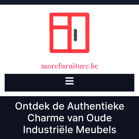
Skip
to
content
morefurniture.be
Open
Button
Ontdek de Authentieke
Charme van Oude
Industriële Meubels