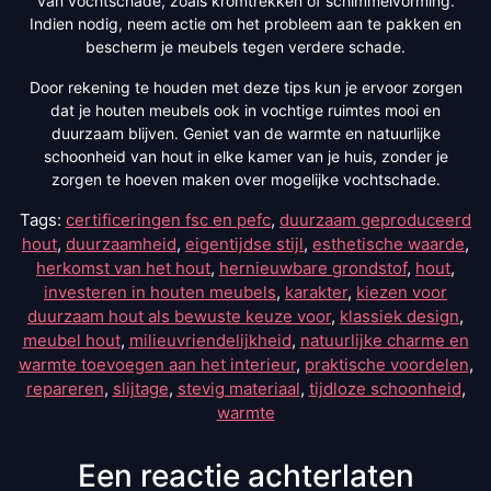
van vochtschade, zoals kromtrekken of schimmelvorming.
Indien nodig, neem actie om het probleem aan te pakken en
bescherm je meubels tegen verdere schade.
Door rekening te houden met deze tips kun je ervoor zorgen
dat je houten meubels ook in vochtige ruimtes mooi en
duurzaam blijven. Geniet van de warmte en natuurlijke
schoonheid van hout in elke kamer van je huis, zonder je
zorgen te hoeven maken over mogelijke vochtschade.
Tags:
certificeringen fsc en pefc
,
duurzaam geproduceerd
hout
,
duurzaamheid
,
eigentijdse stijl
,
esthetische waarde
,
herkomst van het hout
,
hernieuwbare grondstof
,
hout
,
investeren in houten meubels
,
karakter
,
kiezen voor
duurzaam hout als bewuste keuze voor
,
klassiek design
,
meubel hout
,
milieuvriendelijkheid
,
natuurlijke charme en
warmte toevoegen aan het interieur
,
praktische voordelen
,
repareren
,
slijtage
,
stevig materiaal
,
tijdloze schoonheid
,
warmte
Een reactie achterlaten