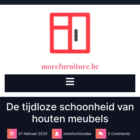
Skip
to
content
morefurniture.be
Open
Button
De tijdloze schoonheid van
houten meubels
01 februari 2024
morefurniturebe
0 Comments