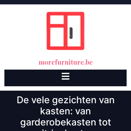
Skip
to
content
morefurniture.be
Open
Button
De vele gezichten van
kasten: van
garderobekasten tot