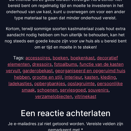
bereid bent om regelmatig tijd en moeite te investeren in het
onderhoud van uw kast, kunt u overwegen om voor een ander
type materiaal te gaan dat minder onderhoud vereist.
Kortom, terwijl sommige soorten kastmateriaal zoals hout extra
aandacht nodig hebben om hun uiterlijk te behouden, kan het
nog steeds een goede keuze zijn voor uw huis als u bereid bent
om er tijd en moeite in te steken!
Tags:
accessoires
,
boeken
,
boekenkast
,
decoratief
elementen
,
dressoirs
,
fotoalbums
,
functie van de kasten
vervult
,
garderobekast
,
georganiseerd en opgeruimd huis
hebben
,
grootte en stijl
,
interieur
,
kasten
,
kleding
,
ladekastjes
,
opbergbankjes
,
opslagruimte
,
persoonlijke
smaak
,
schoenen
,
serviesgoed
,
souvenirs
,
verzamelobjecten
,
vitrinekast
Een reactie achterlaten
Je e-mailadres zal niet getoond worden.
Vereiste velden zijn
gemarkeerd met
*