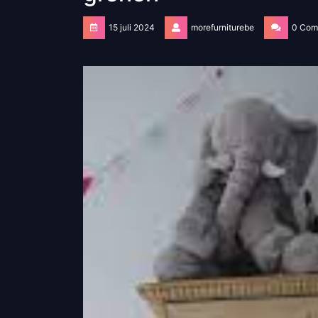
15 juli 2024
morefurniturebe
0 Com