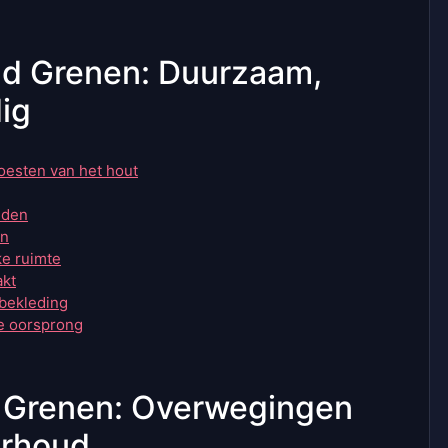
gd Grenen: Duurzaam,
dig
oesten van het hout
uden
en
ke ruimte
akt
bekleding
ke oorsprong
 Grenen: Overwegingen
erhoud