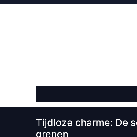
Skip
to
content
Tijdloze charme: De 
grenen