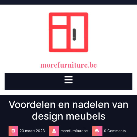
Skip
to
content
morefurniture.be
Open
Button
Voordelen en nadelen van
design meubels
20 maart 2023
morefurniturebe
0 Comments