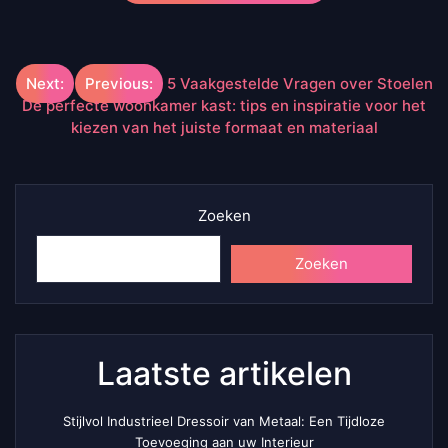
Berichtnavigatie
Next:
Previous:
5 Vaakgestelde Vragen over Stoelen
De perfecte woonkamer kast: tips en inspiratie voor het
kiezen van het juiste formaat en materiaal
Zoeken
Zoeken
Laatste artikelen
Stijlvol Industrieel Dressoir van Metaal: Een Tijdloze
Toevoeging aan uw Interieur