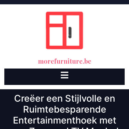
Skip
to
content
morefurniture.be
Open
Button
Creëer een Stijlvolle en
Ruimtebesparende
Entertainmenthoek met