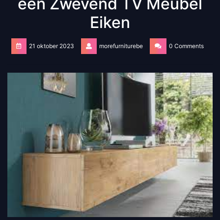
een Zwevend TV Meubel
Eiken
21 oktober 2023
morefurniturebe
0 Comments