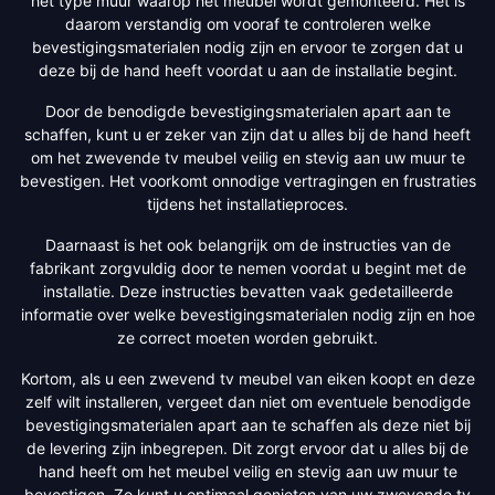
het type muur waarop het meubel wordt gemonteerd. Het is
daarom verstandig om vooraf te controleren welke
bevestigingsmaterialen nodig zijn en ervoor te zorgen dat u
deze bij de hand heeft voordat u aan de installatie begint.
Door de benodigde bevestigingsmaterialen apart aan te
schaffen, kunt u er zeker van zijn dat u alles bij de hand heeft
om het zwevende tv meubel veilig en stevig aan uw muur te
bevestigen. Het voorkomt onnodige vertragingen en frustraties
tijdens het installatieproces.
Daarnaast is het ook belangrijk om de instructies van de
fabrikant zorgvuldig door te nemen voordat u begint met de
installatie. Deze instructies bevatten vaak gedetailleerde
informatie over welke bevestigingsmaterialen nodig zijn en hoe
ze correct moeten worden gebruikt.
Kortom, als u een zwevend tv meubel van eiken koopt en deze
zelf wilt installeren, vergeet dan niet om eventuele benodigde
bevestigingsmaterialen apart aan te schaffen als deze niet bij
de levering zijn inbegrepen. Dit zorgt ervoor dat u alles bij de
hand heeft om het meubel veilig en stevig aan uw muur te
bevestigen. Zo kunt u optimaal genieten van uw zwevende tv