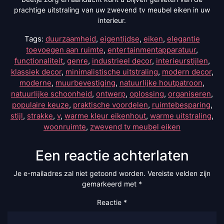
prachtige uitstraling van uw zwevend tv meubel eiken in uw
interieur.
Tags:
duurzaamheid
,
eigentijdse
,
eiken
,
elegantie
toevoegen aan ruimte
,
entertainmentapparatuur
,
functionaliteit
,
genre
,
industrieel decor
,
interieurstijlen
,
klassiek decor
,
minimalistische uitstraling
,
modern decor
,
moderne
,
muurbevestiging
,
natuurlijke houtpatroon
,
natuurlijke schoonheid
,
ontwerp
,
oplossing
,
organiseren
,
populaire keuze
,
praktische voordelen
,
ruimtebesparing
,
stijl
,
strakke
,
v
,
warme kleur eikenhout
,
warme uitstraling
,
woonruimte
,
zwevend tv meubel eiken
Een reactie achterlaten
Je e-mailadres zal niet getoond worden.
Vereiste velden zijn
gemarkeerd met
*
Reactie
*