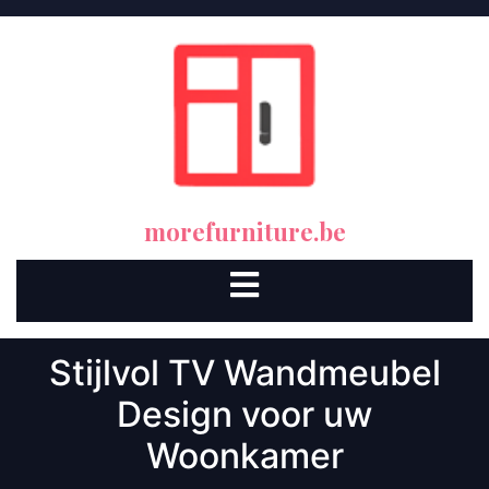
Skip
to
content
morefurniture.be
Open
Button
Stijlvol TV Wandmeubel
Design voor uw
Woonkamer