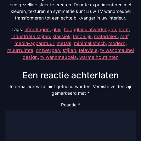
een gezellige sfeer te creëren. Door te experimenteren met
kleuren, texturen en symmetrie kunt u uw TV wandmeubel
transformeren tot een echte blikvanger in uw interieur.
Tags:
afmetingen
,
glas
,
hoogglans afwerkingen
,
hout
,
industriële stijlen
,
klassiek
,
landelijk
,
materialen
,
mdf
,
media-apparatuur
,
metaal
,
minimalistisch
,
modern
,
muurruimte
,
ontwerpen
,
stijlen
,
televisie
,
tv wandmeubel
design
,
tv wandmeubels
,
warme houttinten
Een reactie achterlaten
Je e-mailadres zal niet getoond worden.
Vereiste velden zijn
gemarkeerd met
*
Reactie
*