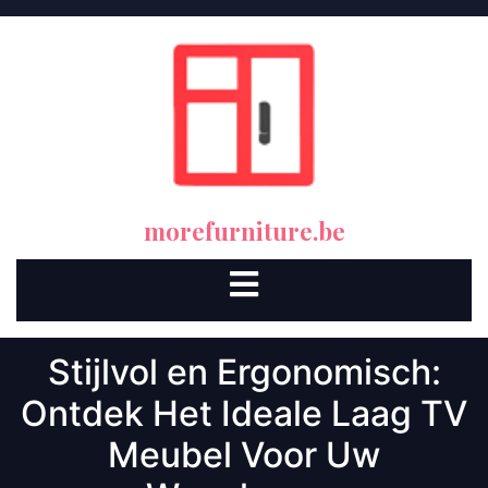
Skip
to
content
morefurniture.be
Open
Button
Stijlvol en Ergonomisch:
Ontdek Het Ideale Laag TV
Meubel Voor Uw