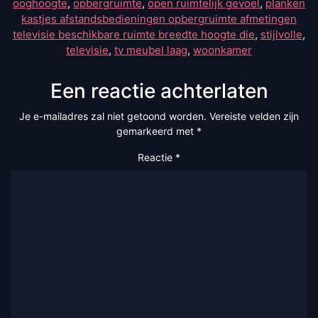
ooghoogte
,
opbergruimte
,
open ruimtelijk gevoel
,
planken
kastjes afstandsbedieningen opbergruimte afmetingen
televisie beschikbare ruimte breedte hoogte die
,
stijlvolle
,
televisie
,
tv meubel laag
,
woonkamer
Een reactie achterlaten
Je e-mailadres zal niet getoond worden.
Vereiste velden zijn
gemarkeerd met
*
Reactie
*