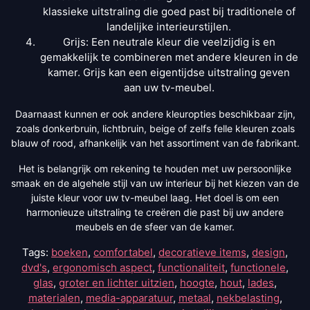
klassieke uitstraling die goed past bij traditionele of
landelijke interieurstijlen.
Grijs: Een neutrale kleur die veelzijdig is en
gemakkelijk te combineren met andere kleuren in de
kamer. Grijs kan een eigentijdse uitstraling geven
aan uw tv-meubel.
Daarnaast kunnen er ook andere kleuropties beschikbaar zijn,
zoals donkerbruin, lichtbruin, beige of zelfs felle kleuren zoals
blauw of rood, afhankelijk van het assortiment van de fabrikant.
Het is belangrijk om rekening te houden met uw persoonlijke
smaak en de algehele stijl van uw interieur bij het kiezen van de
juiste kleur voor uw tv-meubel laag. Het doel is om een
harmonieuze uitstraling te creëren die past bij uw andere
meubels en de sfeer van de kamer.
Tags:
boeken
,
comfortabel
,
decoratieve items
,
design
,
dvd's
,
ergonomisch aspect
,
functionaliteit
,
functionele
,
glas
,
groter en lichter uitzien
,
hoogte
,
hout
,
lades
,
materialen
,
media-apparatuur
,
metaal
,
nekbelasting
,