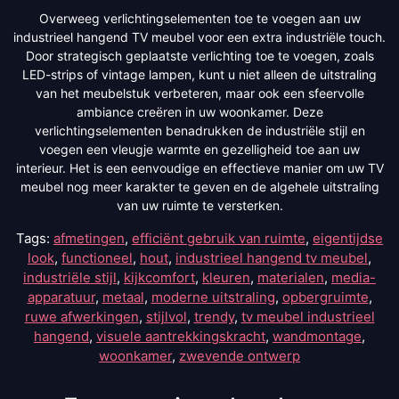
Overweeg verlichtingselementen toe te voegen aan uw
industrieel hangend TV meubel voor een extra industriële touch.
Door strategisch geplaatste verlichting toe te voegen, zoals
LED-strips of vintage lampen, kunt u niet alleen de uitstraling
van het meubelstuk verbeteren, maar ook een sfeervolle
ambiance creëren in uw woonkamer. Deze
verlichtingselementen benadrukken de industriële stijl en
voegen een vleugje warmte en gezelligheid toe aan uw
interieur. Het is een eenvoudige en effectieve manier om uw TV
meubel nog meer karakter te geven en de algehele uitstraling
van uw ruimte te versterken.
Tags:
afmetingen
,
efficiënt gebruik van ruimte
,
eigentijdse
look
,
functioneel
,
hout
,
industrieel hangend tv meubel
,
industriële stijl
,
kijkcomfort
,
kleuren
,
materialen
,
media-
apparatuur
,
metaal
,
moderne uitstraling
,
opbergruimte
,
ruwe afwerkingen
,
stijlvol
,
trendy
,
tv meubel industrieel
hangend
,
visuele aantrekkingskracht
,
wandmontage
,
woonkamer
,
zwevende ontwerp