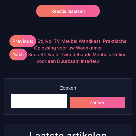
Berichtnavigatie
Previous:
Stijlvol TV Meubel Wandkast: Praktische
Oplossing voor uw Woonkamer
Next:
Koop Stijlvolle Tweedehands Meubels Online
voor een Duurzaam Interieur
Zoeken
Zoeken
Laatste artikelen