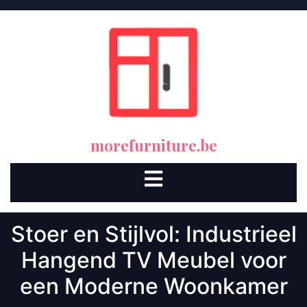
Skip
to
content
morefurniture.be
Open
Button
Stoer en Stijlvol: Industrieel
Hangend TV Meubel voor
een Moderne Woonkamer