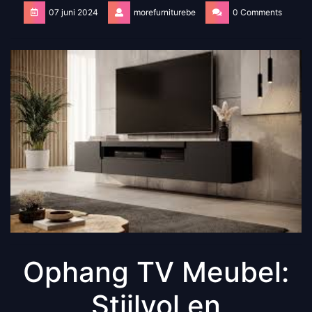
07 juni 2024
morefurniturebe
0 Comments
Ophang TV Meubel:
Stijlvol en