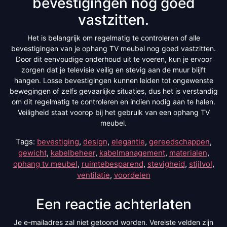
bevestigingen nog goed
vastzitten.
Het is belangrijk om regelmatig te controleren of alle
bevestigingen van je ophang TV meubel nog goed vastzitten.
Door dit eenvoudige onderhoud uit te voeren, kun je ervoor
zorgen dat je televisie veilig en stevig aan de muur blijft
hangen. Losse bevestigingen kunnen leiden tot ongewenste
bewegingen of zelfs gevaarlijke situaties, dus het is verstandig
om dit regelmatig te controleren en indien nodig aan te halen.
Veiligheid staat voorop bij het gebruik van een ophang TV
meubel.
Tags:
bevestiging
,
design
,
elegantie
,
gereedschappen
,
gewicht
,
kabelbeheer
,
kabelmanagement
,
materialen
,
ophang tv meubel
,
ruimtebesparend
,
stevigheid
,
stijlvol
,
ventilatie
,
voordelen
Een reactie achterlaten
Je e-mailadres zal niet getoond worden.
Vereiste velden zijn