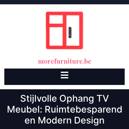
Skip
to
content
morefurniture.be
Open
Button
Stijlvolle Ophang TV
Meubel: Ruimtebesparend
en Modern Design