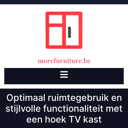
Skip
to
content
morefurniture.be
Open
Button
Optimaal ruimtegebruik en
stijlvolle functionaliteit met
een hoek TV kast