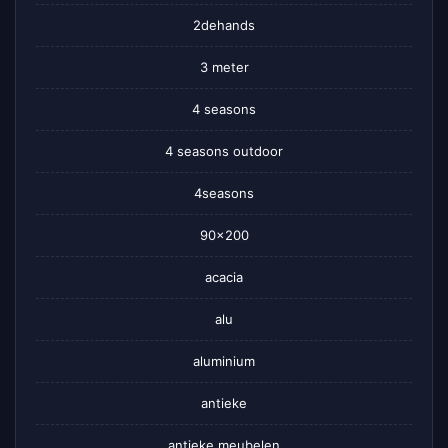
2dehands
3 meter
4 seasons
4 seasons outdoor
4seasons
90×200
acacia
alu
aluminium
antieke
antieke meubelen