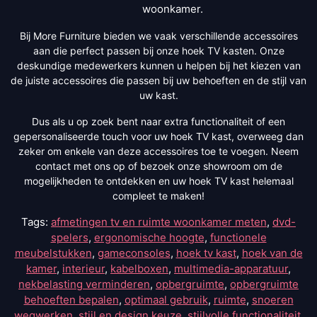
woonkamer.
Bij More Furniture bieden we vaak verschillende accessoires
aan die perfect passen bij onze hoek TV kasten. Onze
deskundige medewerkers kunnen u helpen bij het kiezen van
de juiste accessoires die passen bij uw behoeften en de stijl van
uw kast.
Dus als u op zoek bent naar extra functionaliteit of een
gepersonaliseerde touch voor uw hoek TV kast, overweeg dan
zeker om enkele van deze accessoires toe te voegen. Neem
contact met ons op of bezoek onze showroom om de
mogelijkheden te ontdekken en uw hoek TV kast helemaal
compleet te maken!
Tags:
afmetingen tv en ruimte woonkamer meten
,
dvd-
spelers
,
ergonomische hoogte
,
functionele
meubelstukken
,
gameconsoles
,
hoek tv kast
,
hoek van de
kamer
,
interieur
,
kabelboxen
,
multimedia-apparatuur
,
nekbelasting verminderen
,
opbergruimte
,
opbergruimte
behoeften bepalen
,
optimaal gebruik
,
ruimte
,
snoeren
wegwerken
,
stijl en design keuze
,
stijlvolle functionaliteit
,