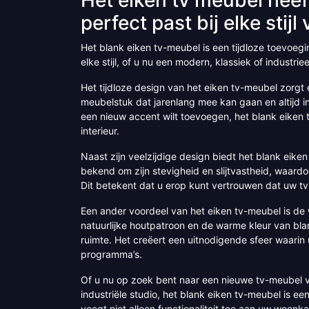
perfect past bij elke stijl 
Het blank eiken tv-meubel is een tijdloze toevoegin
elke stijl, of u nu een modern, klassiek of industriee
Het tijdloze design van het eiken tv-meubel zorgt e
meubelstuk dat jarenlang mee kan gaan en altijd in
een nieuw accent wilt toevoegen, het blank eiken 
interieur.
Naast zijn veelzijdige design biedt het blank eike
bekend om zijn stevigheid en slijtvastheid, waard
Dit betekent dat u erop kunt vertrouwen dat uw tv
Een ander voordeel van het eiken tv-meubel is de 
natuurlijke houtpatroon en de warme kleur van bla
ruimte. Het creëert een uitnodigende sfeer waarin
programma’s.
Of u nu op zoek bent naar een nieuwe tv-meubel v
industriële studio, het blank eiken tv-meubel is een 
voegt niet alleen functionaliteit toe aan uw woon