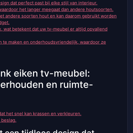
gn dat perfect past bij elke stijl van interieur.
 waardoor het langer meegaat dan andere houtsoorten.
g met andere soorten hout en kan daarom gebruikt worden
dget.
k, wat betekent dat uw tv-meubel er altijd opvallend
n te maken en onderhoudsvriendelijk, waardoor ze
ank eiken tv-meubel:
nderhouden en ruimte-
at het snel kan krassen en verkleuren.
 beslag.
t een tijdloos design dat