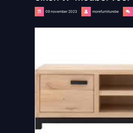
09 november 2023
morefurniturebe