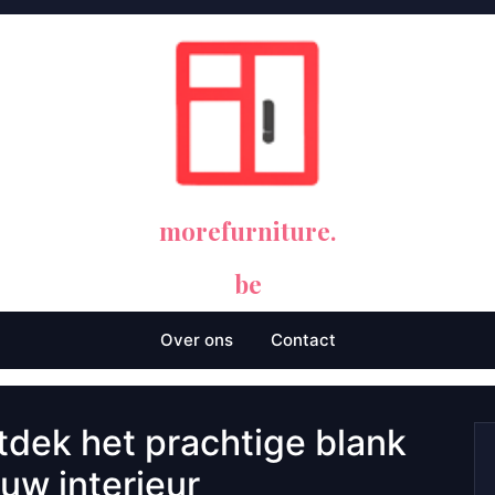
morefurniture.
be
Over ons
Contact
Ontdek het prachtige blank
uw interieur