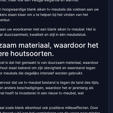
van hoogwaardige blank eiken tv-meubels die voldoen aan uw
s staan klaar om u te helpen bij het vinden van het
erieur.
oe aan uw woonkamer met een blank eiken tv-meubel. Het is
r duurzaamheid, kwaliteit en stijl in één meubelstuk.
zaam materiaal, waardoor het
re houtsoorten.
el is dat het gemaakt is van duurzaam materiaal, waardoor
hout staat bekend om zijn stevigheid en weerstand tegen
or meubels die dagelijks intensief worden gebruikt.
ervoor dat uw tv-meubel bestand is tegen de tand des tijds.
en andere beschadigingen, waardoor het er jarenlang als
 snel hoeft te investeren in een nieuw tv-meubel, wat
l zoals blank eikenhout ook positieve milieueffecten. Door
t draagt u bij aan het verminderen van de vraag naar minder