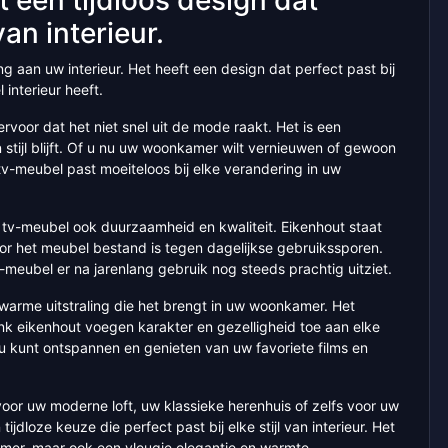
van interieur.
g aan uw interieur. Het heeft een design dat perfect past bij
l interieur heeft.
rvoor dat het niet snel uit de mode raakt. Het is een
 stijl blijft. Of u nu uw woonkamer wilt vernieuwen of gewoon
tv-meubel past moeiteloos bij elke verandering in uw
n tv-meubel ook duurzaamheid en kwaliteit. Eikenhout staat
oor het meubel bestand is tegen dagelijkse gebruikssporen.
-meubel er na jarenlang gebruik nog steeds prachtig uitziet.
warme uitstraling die het brengt in uw woonkamer. Het
nk eikenhout voegen karakter en gezelligheid toe aan elke
 u kunt ontspannen en genieten van uw favoriete films en
oor uw moderne loft, uw klassieke herenhuis of zelfs voor uw
tijdloze keuze die perfect past bij elke stijl van interieur. Het
kamer, maar ook een vleugje elegantie en warmte.