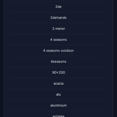
2de
2dehands
3 meter
4 seasons
4 seasons outdoor
4seasons
90×200
acacia
alu
aluminium
antieke