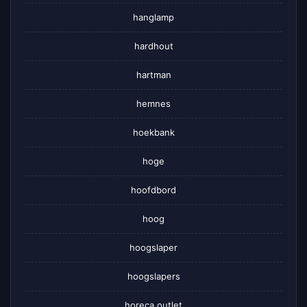
hanglamp
hardhout
hartman
hemnes
hoekbank
hoge
hoofdbord
hoog
hoogslaper
hoogslapers
horeca outlet