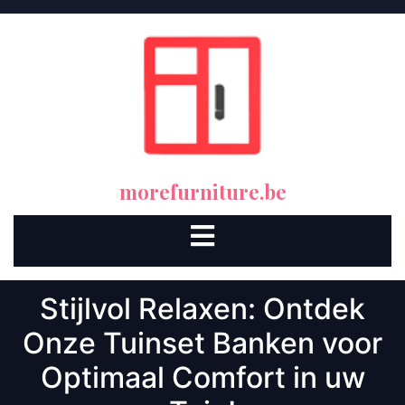
Skip
to
content
morefurniture.be
Open
Button
Stijlvol Relaxen: Ontdek
Onze Tuinset Banken voor
Optimaal Comfort in uw