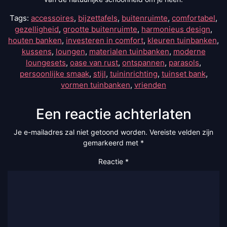
Tags:
accessoires
,
bijzettafels
,
buitenruimte
,
comfortabel
,
gezelligheid
,
grootte buitenruimte
,
harmonieus design
,
houten banken
,
investeren in comfort
,
kleuren tuinbanken
,
kussens
,
loungen
,
materialen tuinbanken
,
moderne
loungesets
,
oase van rust
,
ontspannen
,
parasols
,
persoonlijke smaak
,
stijl
,
tuininrichting
,
tuinset bank
,
vormen tuinbanken
,
vrienden
Een reactie achterlaten
Je e-mailadres zal niet getoond worden.
Vereiste velden zijn
gemarkeerd met
*
Reactie
*