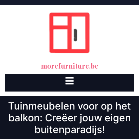
Skip
to
content
morefurniture.be
Open
Button
Tuinmeubelen voor op het
balkon: Creëer jouw eigen
buitenparadijs!