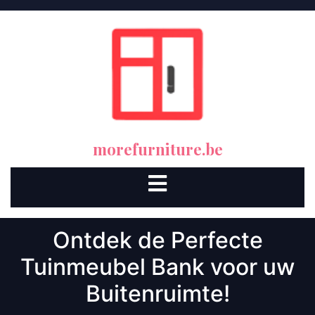
Skip
to
content
morefurniture.be
Open
Button
Ontdek de Perfecte
Tuinmeubel Bank voor uw
Buitenruimte!