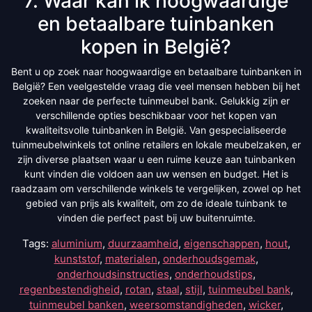
7. Waar kan ik hoogwaardige
en betaalbare tuinbanken
kopen in België?
Bent u op zoek naar hoogwaardige en betaalbare tuinbanken in
België? Een veelgestelde vraag die veel mensen hebben bij het
zoeken naar de perfecte tuinmeubel bank. Gelukkig zijn er
verschillende opties beschikbaar voor het kopen van
kwaliteitsvolle tuinbanken in België. Van gespecialiseerde
tuinmeubelwinkels tot online retailers en lokale meubelzaken, er
zijn diverse plaatsen waar u een ruime keuze aan tuinbanken
kunt vinden die voldoen aan uw wensen en budget. Het is
raadzaam om verschillende winkels te vergelijken, zowel op het
gebied van prijs als kwaliteit, om zo de ideale tuinbank te
vinden die perfect past bij uw buitenruimte.
Tags:
aluminium
,
duurzaamheid
,
eigenschappen
,
hout
,
kunststof
,
materialen
,
onderhoudsgemak
,
onderhoudsinstructies
,
onderhoudstips
,
regenbestendigheid
,
rotan
,
staal
,
stijl
,
tuinmeubel bank
,
tuinmeubel banken
,
weersomstandigheden
,
wicker
,