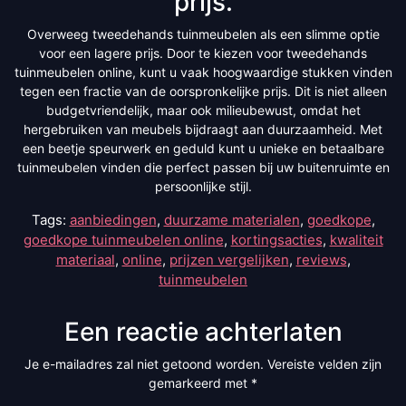
prijs.
Overweeg tweedehands tuinmeubelen als een slimme optie
voor een lagere prijs. Door te kiezen voor tweedehands
tuinmeubelen online, kunt u vaak hoogwaardige stukken vinden
tegen een fractie van de oorspronkelijke prijs. Dit is niet alleen
budgetvriendelijk, maar ook milieubewust, omdat het
hergebruiken van meubels bijdraagt aan duurzaamheid. Met
een beetje speurwerk en geduld kunt u unieke en betaalbare
tuinmeubelen vinden die perfect passen bij uw buitenruimte en
persoonlijke stijl.
Tags:
aanbiedingen
,
duurzame materialen
,
goedkope
,
goedkope tuinmeubelen online
,
kortingsacties
,
kwaliteit
materiaal
,
online
,
prijzen vergelijken
,
reviews
,
tuinmeubelen
Een reactie achterlaten
Je e-mailadres zal niet getoond worden.
Vereiste velden zijn
gemarkeerd met
*