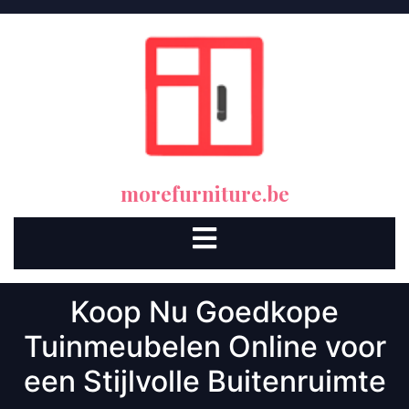
Skip
to
content
morefurniture.be
Open
Button
Koop Nu Goedkope
Tuinmeubelen Online voor
een Stijlvolle Buitenruimte