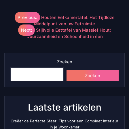
Berichtnavigatie
Previous:
Houten Eetkamertafel: Het Tijdloze
Middelpunt van uw Eetruimte
Next:
Stijlvolle Eettafel van Massief Hout:
Duurzaamheid en Schoonheid in één
Zoeken
Zoeken
Laatste artikelen
Creëer de Perfecte Sfeer: Tips voor een Compleet Interieur
in je Woonkamer