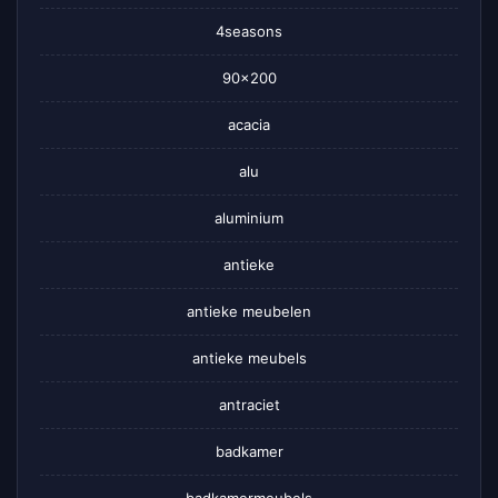
4seasons
90×200
acacia
alu
aluminium
antieke
antieke meubelen
antieke meubels
antraciet
badkamer
badkamermeubels