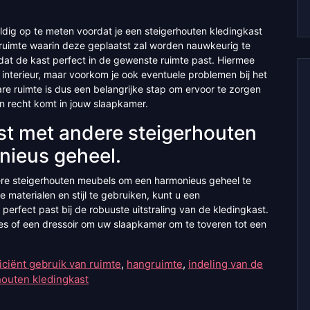
ldig op te meten voordat je een steigerhouten kledingkast
ruimte waarin deze geplaatst zal worden nauwkeurig te
dat de kast perfect in de gewenste ruimte past. Hiermee
l interieur, maar voorkom je ook eventuele problemen bij het
e ruimte is dus een belangrijke stap om ervoor te zorgen
jn recht komt in jouw slaapkamer.
t met andere steigerhouten
nieus geheel.
re steigerhouten meubels om een harmonieus geheel te
 materialen en stijl te gebruiken, kunt u een
rfect past bij de robuuste uitstraling van de kledingkast.
s of een dressoir om uw slaapkamer om te toveren tot een
ficiënt gebruik van ruimte
,
hangruimte
,
indeling van de
houten kledingkast