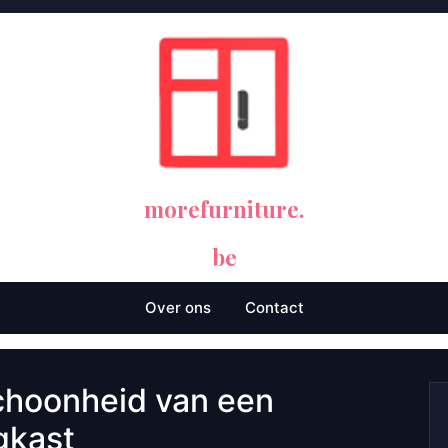
morefurniture.
be
Over ons
Contact
choonheid van een
gkast