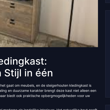
edingkast:
Stijl in één
s het gaat om meubels, en de steigerhouten kledingkast is
raling en duurzame karakter brengt deze kast niet alleen een
 maar biedt ook praktische opbergmogelijkheden voor uw
 moderne als landelijke interieurs. Het natuurlijke hout geeft