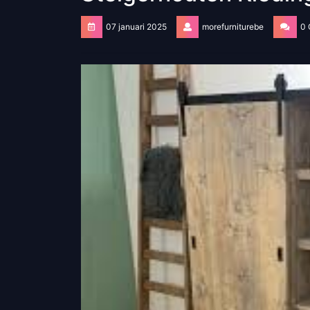
07 januari 2025
morefurniturebe
0