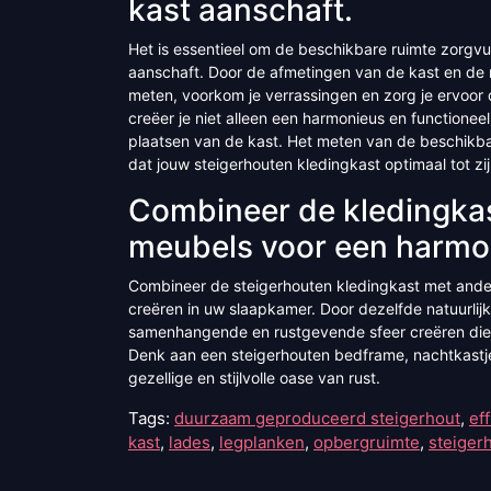
kast aanschaft.
Het is essentieel om de beschikbare ruimte zorgvu
aanschaft. Door de afmetingen van de kast en de 
meten, voorkom je verrassingen en zorg je ervoor 
creëer je niet alleen een harmonieus en functionee
plaatsen van de kast. Het meten van de beschikbar
dat jouw steigerhouten kledingkast optimaal tot zi
Combineer de kledingkas
meubels voor een harmo
Combineer de steigerhouten kledingkast met ande
creëren in uw slaapkamer. Door dezelfde natuurlijke
samenhangende en rustgevende sfeer creëren die pe
Denk aan een steigerhouten bedframe, nachtkastje
gezellige en stijlvolle oase van rust.
Tags:
duurzaam geproduceerd steigerhout
,
ef
kast
,
lades
,
legplanken
,
opbergruimte
,
steiger