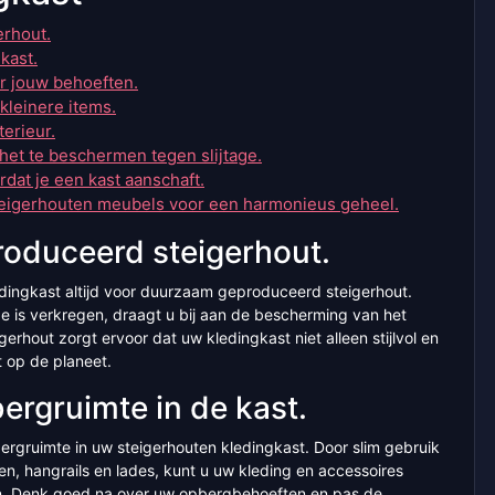
erhout.
kast.
or jouw behoeften.
kleinere items.
terieur.
het te beschermen tegen slijtage.
dat je een kast aanschaft.
teigerhouten meubels voor een harmonieus geheel.
oduceerd steigerhout.
edingkast altijd voor duurzaam geproduceerd steigerhout.
e is verkregen, draagt u bij aan de bescherming van het
hout zorgt ervoor dat uw kledingkast niet alleen stijlvol en
t op de planeet.
ergruimte in de kast.
ergruimte in uw steigerhouten kledingkast. Door slim gebruik
n, hangrails en lades, kunt u uw kleding en accessoires
n. Denk goed na over uw opbergbehoeften en pas de