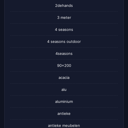
2dehands
3 meter
4 seasons
4 seasons outdoor
4seasons
90×200
acacia
alu
aluminium
antieke
antieke meubelen