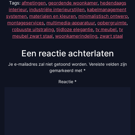
Tags:
afmetingen
,
geordende woonkamer
,
hedendaags
interieur
,
industriële interieurstijlen
,
kabelmanagement
systemen
,
materialen en kleuren
,
minimalistisch ontwerp
,
montageservices
,
multimedia-apparatuur
,
opbergruimte
,
robuuste uitstraling
,
tijdloze elegantie
,
tv meubel
,
tv
meubel zwart staal
,
woonkamerindeling
,
zwart staal
Een reactie achterlaten
Je e-mailadres zal niet getoond worden.
Vereiste velden zijn
gemarkeerd met
*
Reactie
*