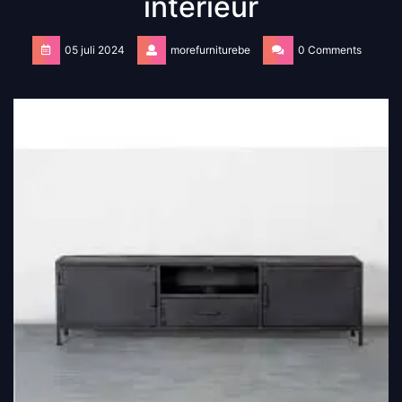
interieur
05 juli 2024
morefurniturebe
0 Comments