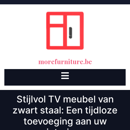
Skip
to
content
morefurniture.be
Open
Button
Stijlvol TV meubel van
zwart staal: Een tijdloze
toevoeging aan uw